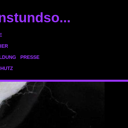
nstundso...
E
IER
ILDUNG
PRESSE
CHUTZ