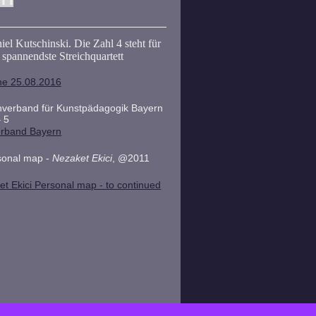
el Kutschinski. Die Zahl 4 steht für
spannendste Streichquartett
he 25.08.2016
achverband für Kunstpädagogik Bayern
 5
verband Bayern
sonal map -
Nezaket Ekici
, @2011
et Ekici Personal map - to continued