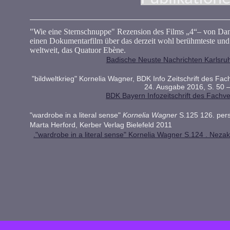
"Wie eine Sternschnuppe" Rezension des Films
„4“– von Dani
einen Dokumentarfilm über das derzeit wohl berühmteste und 
weltweit, das Quatuor Ebène.
Badische Neuste Nachrichten Karlsru
"bildweltkrieg" Kornelia Wagner, BDK Info Zeitschrift des F
24. Ausgabe 2016, S. 50 –
BDK Bayern Infozeitschrift des Fach
"
wardrobe in a literal sense"
Kornelia Wagner
S.125 126. per
Marta Herford, Kerber Verlag Bielefeld 2011
."wardrobe in a literal sense" Kornelia Wagner S.124 . Nezak