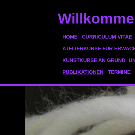
Willkommen
HOME
CURRICULUM VITAE
ATELIERKURSE FÜR ERWAC
KUNSTKURSE AN GRUND- UN
PUBLIKATIONEN
TERMINE