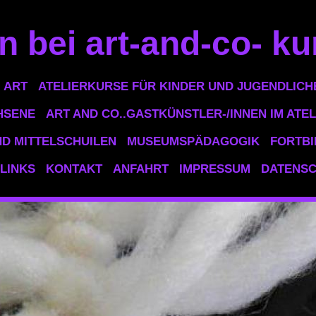
 bei art-and-co- ku
ART
ATELIERKURSE FÜR KINDER UND JUGENDLICH
HSENE
ART AND CO..GASTKÜNSTLER-/INNEN IM ATEL
D MITTELSCHUILEN
MUSEUMSPÄDAGOGIK
FORTB
LINKS
KONTAKT
ANFAHRT
IMPRESSUM
DATENS