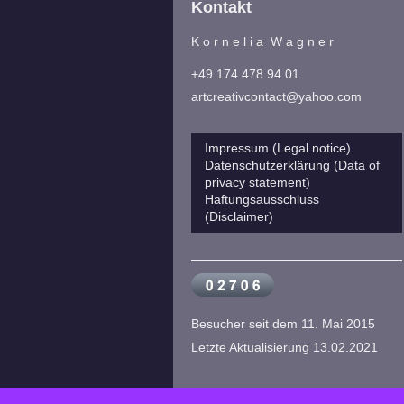
Kontakt
K o r n e l i a W a g n e r
+49 174 478 94 01
artcreativcontact@yahoo.com
Impressum (Legal notice)
Datenschutzerklärung (Data of
privacy statement)
Haftungsausschluss
(Disclaimer)
Besucher seit dem 11. Mai 2015
Letzte Aktualisierung 13.02.2021