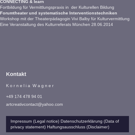
CONNECTING & learn
Fortbildung für Vermittlungspraxis in der Kulturellen Bildung
Forumtheater und systematische Interventionstechniken
Workshop mit der Theaterpädagogin Vivi Balby für Kulturvermittlung
Eine Veranstaltung des Kulturreferats München 28.06.2014
Kontakt
K o r n e l i a W a g n e r
+49 174 478 94 01
artcreativcontact@yahoo.com
Impressum (Legal notice) Datenschutzerklärung (Data of
privacy statement) Haftungsausschluss (Disclaimer)