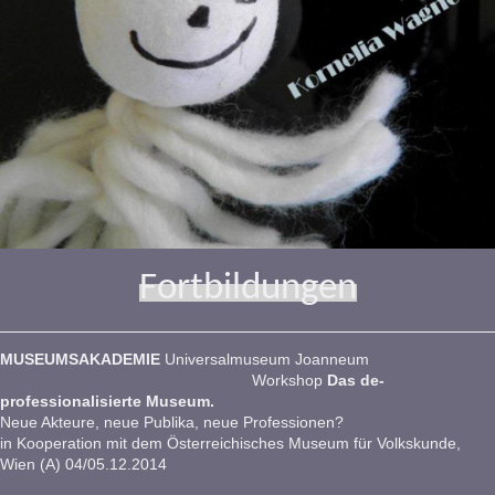
Fortbildungen
MUSEUMSAKADEMIE
Universalmuseum Joanneum
Workshop
Das de-
professionalisierte Museum.
Neue Akteure, neue Publika, neue Professionen?
in Kooperation mit dem Österreichisches Museum für Volkskunde,
Wien (A) 04/05.12.2014