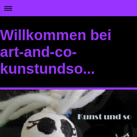
Willkommen bei
art-and-co-
kunstundso...