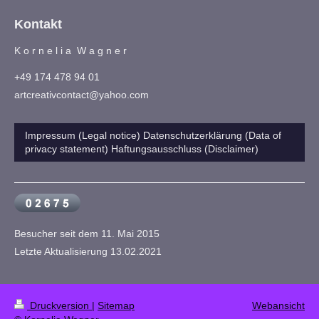
Kontakt
K o r n e l i a W a g n e r
+49 174 478 94 01
artcreativcontact@yahoo.com
Impressum (Legal notice) Datenschutzerklärung (Data of
privacy statement) Haftungsausschluss (Disclaimer)
Besucher seit dem 11. Mai 2015
Letzte Aktualisierung 13.02.2021
Druckversion
|
Sitemap
Webansicht