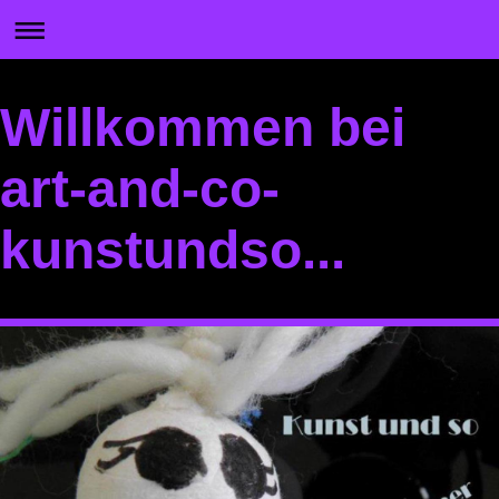
Willkommen bei
art-and-co-
kunstundso...